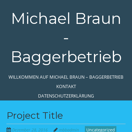
Zum
Hauptinhalt
Michael Braun
springen
-
Baggerbetrieb
Zum Inhalt springen
WILLKOMMEN AUF MICHAEL BRAUN – BAGGERBETRIEB
MENÜ
KONTAKT
DATENSCHUTZERKLÄRUNG
Project Title
Dezember 28, 2016
mbbadmin
Uncategorized