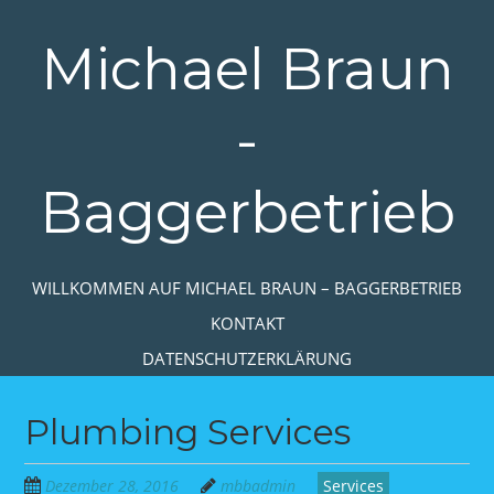
Zum
Hauptinhalt
Michael Braun
springen
-
Baggerbetrieb
Zum Inhalt springen
WILLKOMMEN AUF MICHAEL BRAUN – BAGGERBETRIEB
MENÜ
KONTAKT
DATENSCHUTZERKLÄRUNG
Plumbing Services
Dezember 28, 2016
mbbadmin
Services